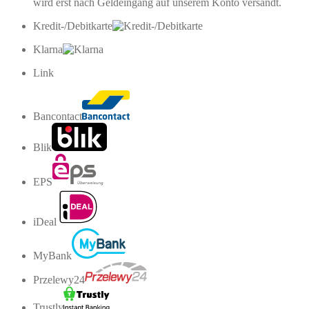
wird erst nach Geldeingang auf unserem Konto versandt.
Kredit-/Debitkarte
Klarna
Link
Bancontact
Blik
EPS
iDeal
MyBank
Przelewy24
Trustly