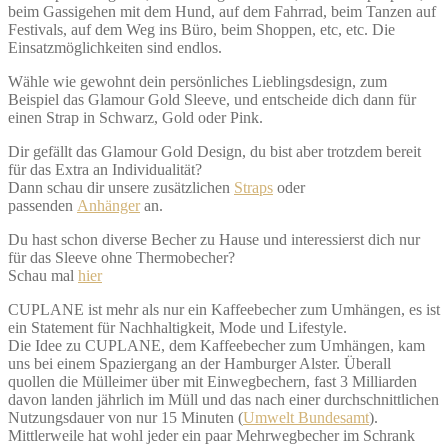
beim Gassigehen mit dem Hund, auf dem Fahrrad, beim Tanzen auf
Festivals, auf dem Weg ins Büro, beim Shoppen, etc, etc. Die
Einsatzmöglichkeiten sind endlos.
Wähle wie gewohnt dein persönliches Lieblingsdesign, zum
Beispiel das Glamour Gold Sleeve, und entscheide dich dann für
einen Strap in Schwarz, Gold oder Pink.
Dir gefällt das Glamour Gold Design, du bist aber trotzdem bereit
für das Extra an Individualität?
Dann schau dir unsere zusätzlichen
Straps
oder
passenden
Anhänger
an.
Du hast schon diverse Becher zu Hause und interessierst dich nur
für das Sleeve ohne Thermobecher?
Schau mal
hier
CUPLANE ist mehr als nur ein Kaffeebecher zum Umhängen, es ist
ein Statement für Nachhaltigkeit, Mode und Lifestyle.
Die Idee zu CUPLANE, dem Kaffeebecher zum Umhängen, kam
uns bei einem Spaziergang an der Hamburger Alster. Überall
quollen die Mülleimer über mit Einwegbechern, fast 3 Milliarden
davon landen jährlich im Müll und das nach einer durchschnittlichen
Nutzungsdauer von nur 15 Minuten (
Umwelt Bundesamt
).
Mittlerweile hat wohl jeder ein paar Mehrwegbecher im Schrank