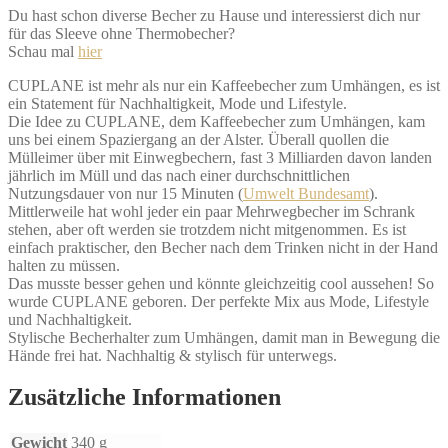
Du hast schon diverse Becher zu Hause und interessierst dich nur
für das Sleeve ohne Thermobecher?
Schau mal
hier
CUPLANE ist mehr als nur ein Kaffeebecher zum Umhängen, es ist
ein Statement für Nachhaltigkeit, Mode und Lifestyle.
Die Idee zu CUPLANE, dem Kaffeebecher zum Umhängen, kam
uns bei einem Spaziergang an der Alster. Überall quollen die
Mülleimer über mit Einwegbechern, fast 3 Milliarden davon landen
jährlich im Müll und das nach einer durchschnittlichen
Nutzungsdauer von nur 15 Minuten (
Umwelt Bundesamt
).
Mittlerweile hat wohl jeder ein paar Mehrwegbecher im Schrank
stehen, aber oft werden sie trotzdem nicht mitgenommen. Es ist
einfach praktischer, den Becher nach dem Trinken nicht in der Hand
halten zu müssen.
Das musste besser gehen und könnte gleichzeitig cool aussehen! So
wurde CUPLANE geboren. Der perfekte Mix aus Mode, Lifestyle
und Nachhaltigkeit.
Stylische Becherhalter zum Umhängen, damit man in Bewegung die
Hände frei hat. Nachhaltig & stylisch für unterwegs.
Zusätzliche Informationen
Gewicht
340 g